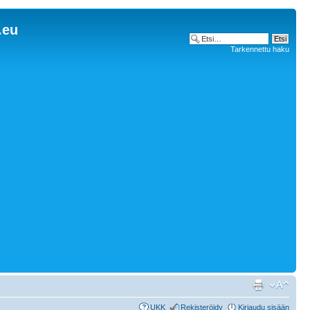
.eu
Tarkennettu haku
UKK
Rekisteröidy
Kirjaudu sisään