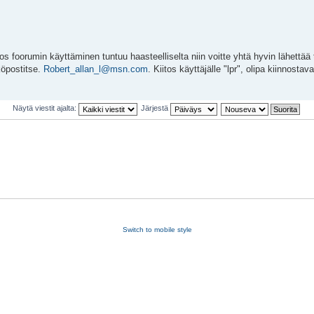
. Jos foorumin käyttäminen tuntuu haasteelliselta niin voitte yhtä hyvin lähettää t
köpostitse.
Robert_allan_l@msn.com
. Kiitos käyttäjälle "lpr", olipa kiinnosta
Näytä viestit ajalta:
Järjestä
Switch to mobile style