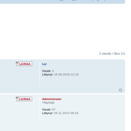
2 viestiä • Sivu
1
/
1
Lpr
Viestit:
3
Liittynyt:
16.08.2016 22:16
Administrator
Ylläpitäjä
Viestit:
87
Liittynyt:
05.11.2013 08:24