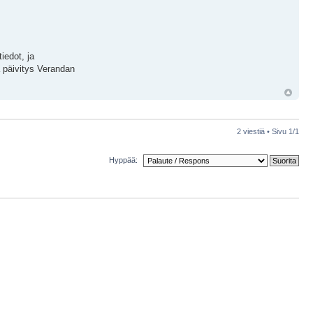
iedot, ja
va päivitys Verandan
2 viestiä • Sivu
1
/
1
Hyppää: