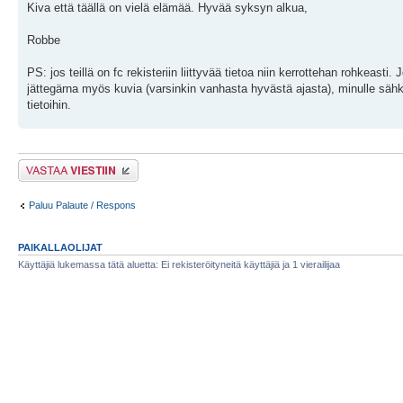
Kiva että täällä on vielä elämää. Hyvää syksyn alkua,
Robbe
PS: jos teillä on fc rekisteriin liittyvää tietoa niin kerrottehan rohkeasti
jättegärna myös kuvia (varsinkin vanhasta hyvästä ajasta), minulle säh
tietoihin.
Lähetä vastaus
Paluu Palaute / Respons
PAIKALLAOLIJAT
Käyttäjiä lukemassa tätä aluetta: Ei rekisteröityneitä käyttäjiä ja 1 vierailijaa