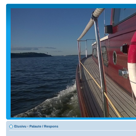
Etusivu
‹
Palaute / Respons