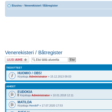
Etusivu
‹
Venerekisteri / Båtregister
Venerekisteri / Båtregister
Lähetä uusi viesti
TIEDOTTEET
HUOMIO / OBS!
Kirjoittaja
Administrator
» 15.12.2013 09:03
AIHEET
EUDOKIA
Kirjoittaja
Administrator
» 10.01.2018 12:11
MATILDA
Kirjoittaja
HenrikP
» 17.07.2020 17:53