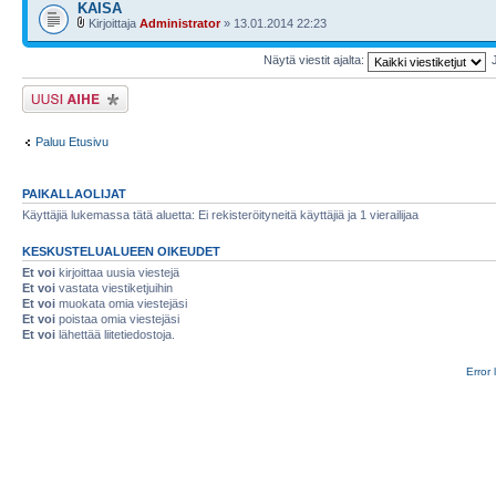
KAISA
Kirjoittaja
Administrator
» 13.01.2014 22:23
Näytä viestit ajalta:
Lähetä uusi viesti
Paluu Etusivu
PAIKALLAOLIJAT
Käyttäjiä lukemassa tätä aluetta: Ei rekisteröityneitä käyttäjiä ja 1 vierailijaa
KESKUSTELUALUEEN OIKEUDET
Et voi
kirjoittaa uusia viestejä
Et voi
vastata viestiketjuihin
Et voi
muokata omia viestejäsi
Et voi
poistaa omia viestejäsi
Et voi
lähettää liitetiedostoja.
Error 