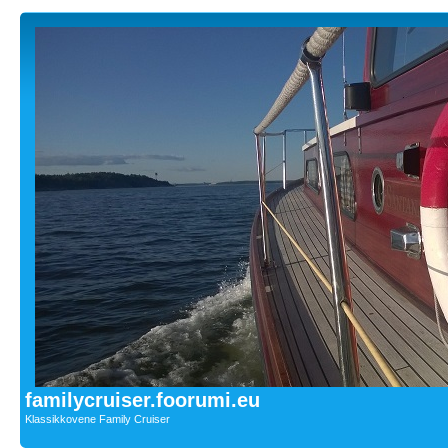
familycruiser.foorumi.eu
Klassikkovene Family Cruiser