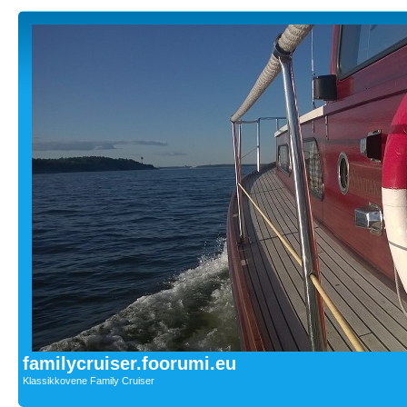
familycruiser.foorumi.eu
Klassikkovene Family Cruiser