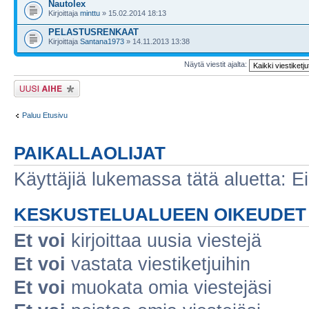
Nautolex
Kirjoittaja
minttu
» 15.02.2014 18:13
PELASTUSRENKAAT
Kirjoittaja
Santana1973
» 14.11.2013 13:38
Näytä viestit ajalta:
Lähetä uusi viesti
Paluu Etusivu
PAIKALLAOLIJAT
Käyttäjiä lukemassa tätä aluetta: Ei r
KESKUSTELUALUEEN OIKEUDET
Et voi
kirjoittaa uusia viestejä
Et voi
vastata viestiketjuihin
Et voi
muokata omia viestejäsi