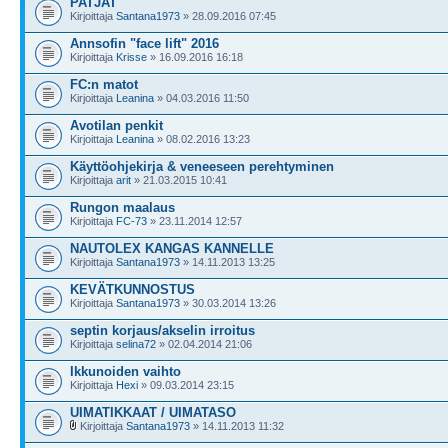
PATJAT
Kirjoittaja
Santana1973
» 28.09.2016 07:45
Annsofin "face lift" 2016
Kirjoittaja
Krisse
» 16.09.2016 16:18
FC:n matot
Kirjoittaja
Leanina
» 04.03.2016 11:50
Avotilan penkit
Kirjoittaja
Leanina
» 08.02.2016 13:23
Käyttöohjekirja & veneeseen perehtyminen
Kirjoittaja
arit
» 21.03.2015 10:41
Rungon maalaus
Kirjoittaja
FC-73
» 23.11.2014 12:57
NAUTOLEX KANGAS KANNELLE
Kirjoittaja
Santana1973
» 14.11.2013 13:25
KEVÄTKUNNOSTUS
Kirjoittaja
Santana1973
» 30.03.2014 13:26
septin korjaus/akselin irroitus
Kirjoittaja
selina72
» 02.04.2014 21:06
Ikkunoiden vaihto
Kirjoittaja
Hexi
» 09.03.2014 23:15
UIMATIKKAAT / UIMATASO
Kirjoittaja
Santana1973
» 14.11.2013 11:32