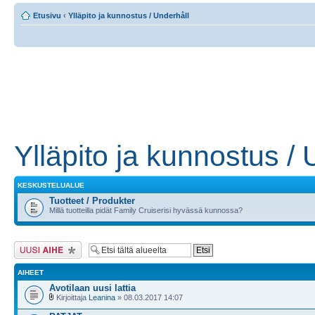
Etusivu
‹
Ylläpito ja kunnostus / Underhåll
Ylläpito ja kunnostus / 
KESKUSTELUALUE
Tuotteet / Produkter
Millä tuotteilla pidät Family Cruiserisi hyvässä kunnossa?
Lähetä uusi viesti
AIHEET
Avotilaan uusi lattia
Kirjoittaja
Leanina
» 08.03.2017 14:07