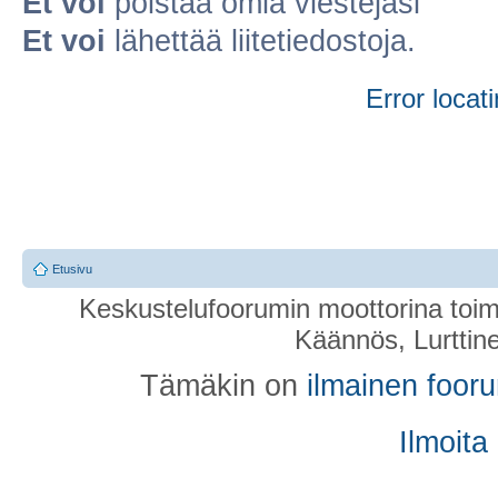
Et voi
poistaa omia viestejäsi
Et voi
lähettää liitetiedostoja.
Error locati
Etusivu
Keskustelufoorumin moottorina toim
Käännös, Lurttin
Tämäkin on
ilmainen foor
Ilmoita