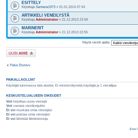
ESITTELY
Kirjoittaja
Santana1973
» 01.01.2014 07:43
ARTIKKELI VENEILYSTÄ
Kirjoittaja
Administrator
» 21.12.2013 23:58
MARINERIT
Kirjoittaja
Administrator
» 21.12.2013 22:55
Näytä viestit ajalta:
Lähetä uusi viesti
Paluu Etusivu
PAIKALLAOLIJAT
Käyttäjiä lukemassa tätä aluetta: Ei rekisteröityneitä käyttäjiä ja 1 vierailijaa
KESKUSTELUALUEEN OIKEUDET
Voit
kirjoittaa uusia viestejä
Voit
vastata viestiketjuihin
Et voi
muokata omia viestejäsi
Et voi
poistaa omia viestejäsi
Et voi
lähettää liitetiedostoja.
Error 