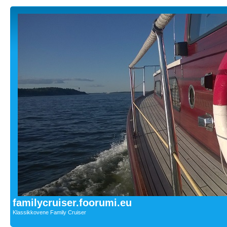
familycruiser.foorumi.eu
Klassikkovene Family Cruiser