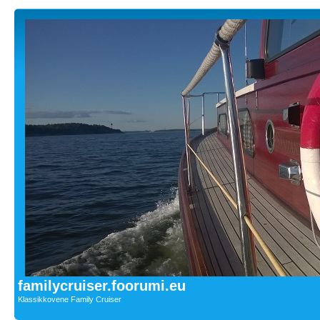
familycruiser.foorumi.eu
Klassikkovene Family Cruiser