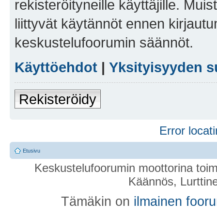
rekisteröityneille käyttäjille. Mu
liittyvät käytännöt ennen kirjau
keskustelufoorumin säännöt.
Käyttöehdot
|
Yksityisyyden s
Rekisteröidy
Error locati
Etusivu
Keskustelufoorumin moottorina toim
Käännös, Lurttin
Tämäkin on
ilmainen foor