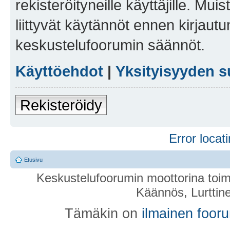
rekisteröityneille käyttäjille. Mu
liittyvät käytännöt ennen kirjau
keskustelufoorumin säännöt.
Käyttöehdot
|
Yksityisyyden s
Rekisteröidy
Error locati
Etusivu
Keskustelufoorumin moottorina toim
Käännös, Lurttin
Tämäkin on
ilmainen foor