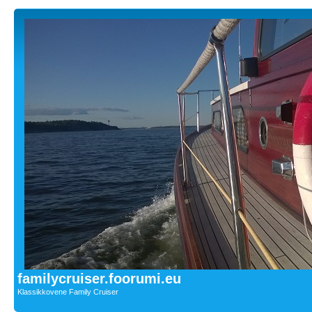
familycruiser.foorumi.eu
Klassikkovene Family Cruiser