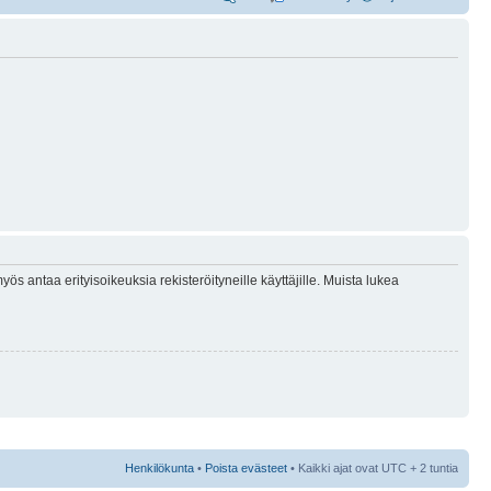
ös antaa erityisoikeuksia rekisteröityneille käyttäjille. Muista lukea
Henkilökunta
•
Poista evästeet
• Kaikki ajat ovat UTC + 2 tuntia