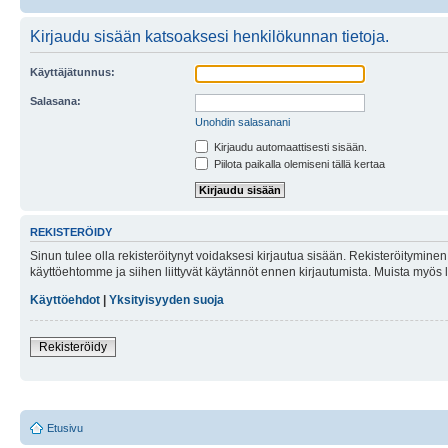
Kirjaudu sisään katsoaksesi henkilökunnan tietoja.
Käyttäjätunnus:
Salasana:
Unohdin salasanani
Kirjaudu automaattisesti sisään.
Piilota paikalla olemiseni tällä kertaa
REKISTERÖIDY
Sinun tulee olla rekisteröitynyt voidaksesi kirjautua sisään. Rekisteröityminen 
käyttöehtomme ja siihen liittyvät käytännöt ennen kirjautumista. Muista myös
Käyttöehdot
|
Yksityisyyden suoja
Rekisteröidy
Etusivu