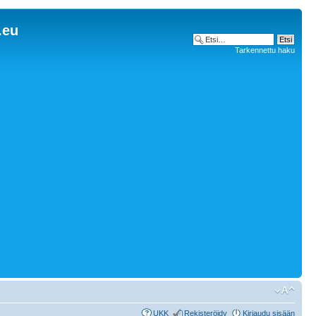
.eu
Tarkennettu haku
UKK
Rekisteröidy
Kirjaudu sisään