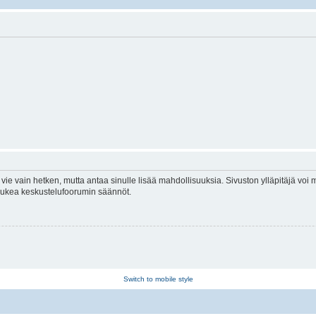
vie vain hetken, mutta antaa sinulle lisää mahdollisuuksia. Sivuston ylläpitäjä voi my
 lukea keskustelufoorumin säännöt.
Switch to mobile style