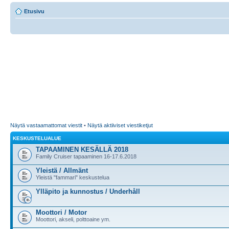
Etusivu
Näytä vastaamattomat viestit
•
Näytä aktiiviset viestiketjut
KESKUSTELUALUE
TAPAAMINEN KESÄLLÄ 2018
Family Cruiser tapaaminen 16-17.6.2018
Yleistä / Allmänt
Yleistä "fammari" keskustelua
Ylläpito ja kunnostus / Underhåll
Moottori / Motor
Moottori, akseli, polttoaine ym.