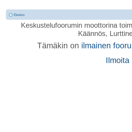
Etusivu
Keskustelufoorumin moottorina toim
Käännös, Lurttin
Tämäkin on
ilmainen foor
Ilmoita