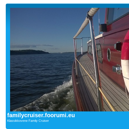
familycruiser.foorumi.eu
Klassikkovene Family Cruiser