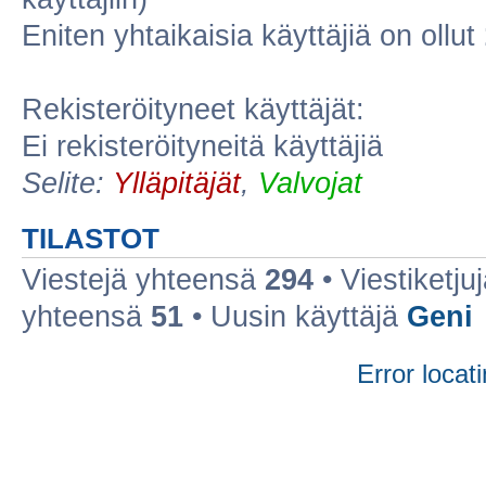
Eniten yhtaikaisia käyttäjiä on ollut
Rekisteröityneet käyttäjät:
Ei rekisteröityneitä käyttäjiä
Selite:
Ylläpitäjät
,
Valvojat
TILASTOT
Viestejä yhteensä
294
• Viestiketj
yhteensä
51
• Uusin käyttäjä
Geni
Error locati