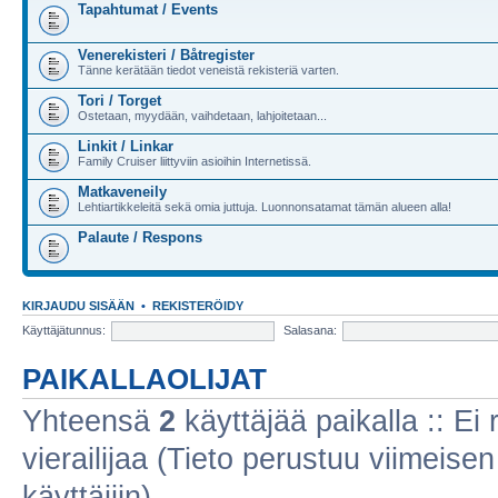
Tapahtumat / Events
Venerekisteri / Båtregister
Tänne kerätään tiedot veneistä rekisteriä varten.
Tori / Torget
Ostetaan, myydään, vaihdetaan, lahjoitetaan...
Linkit / Linkar
Family Cruiser liittyviin asioihin Internetissä.
Matkaveneily
Lehtiartikkeleitä sekä omia juttuja. Luonnonsatamat tämän alueen alla!
Palaute / Respons
KIRJAUDU SISÄÄN
•
REKISTERÖIDY
Käyttäjätunnus:
Salasana:
PAIKALLAOLIJAT
Yhteensä
2
käyttäjää paikalla :: Ei r
vierailijaa (Tieto perustuu viimeisen 
käyttäjiin)