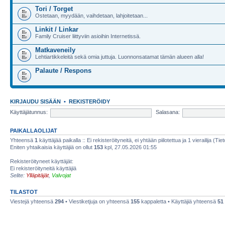
Tori / Torget
Ostetaan, myydään, vaihdetaan, lahjoitetaan...
Linkit / Linkar
Family Cruiser liittyviin asioihin Internetissä.
Matkaveneily
Lehtiartikkeleitä sekä omia juttuja. Luonnonsatamat tämän alueen alla!
Palaute / Respons
KIRJAUDU SISÄÄN
•
REKISTERÖIDY
Käyttäjätunnus:
Salasana:
PAIKALLAOLIJAT
Yhteensä
1
käyttäjää paikalla :: Ei rekisteröityneitä, ei yhtään piilotettua ja 1 vierailija (Ti
Eniten yhtaikaisia käyttäjiä on ollut
153
kpl, 27.05.2026 01:55
Rekisteröityneet käyttäjät:
Ei rekisteröityneitä käyttäjiä
Selite:
Ylläpitäjät
,
Valvojat
TILASTOT
Viestejä yhteensä
294
• Viestiketjuja on yhteensä
155
kappaletta • Käyttäjiä yhteensä
51