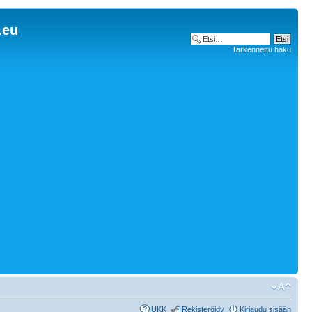
.eu
Tarkennettu haku
UKK
Rekisteröidy
Kirjaudu sisään