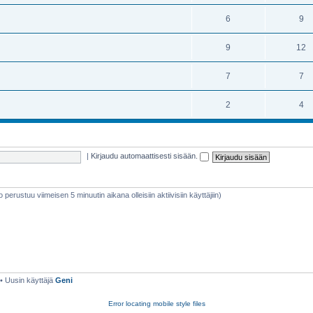
6
9
9
12
7
7
2
4
|
Kirjaudu automaattisesti sisään.
eto perustuu viimeisen 5 minuutin aikana olleisiin aktiivisiin käyttäjiin)
• Uusin käyttäjä
Geni
Error locating mobile style files