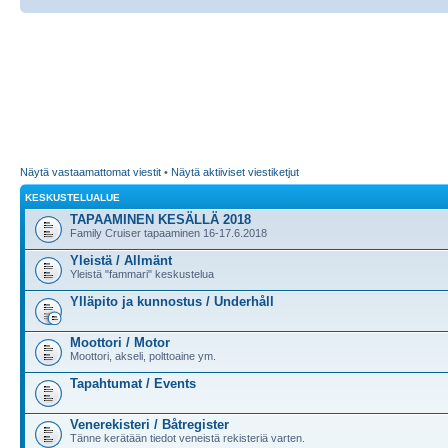
Näytä vastaamattomat viestit
•
Näytä aktiiviset viestiketjut
KESKUSTELUALUE
TAPAAMINEN KESÄLLÄ 2018
Family Cruiser tapaaminen 16-17.6.2018
Yleistä / Allmänt
Yleistä "fammari" keskustelua
Ylläpito ja kunnostus / Underhåll
Moottori / Motor
Moottori, akseli, polttoaine ym.
Tapahtumat / Events
Venerekisteri / Båtregister
Tänne kerätään tiedot veneistä rekisteriä varten.