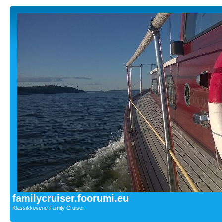
familycruiser.foorumi.eu
Klassikkovene Family Cruiser