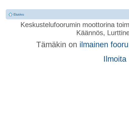
Etusivu
Keskustelufoorumin moottorina toim
Käännös, Lurttin
Tämäkin on
ilmainen foor
Ilmoita