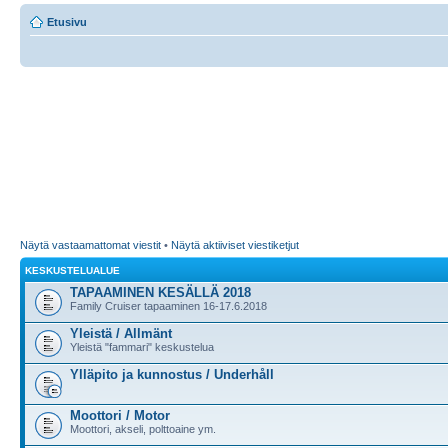
Etusivu
Näytä vastaamattomat viestit
•
Näytä aktiiviset viestiketjut
KESKUSTELUALUE
TAPAAMINEN KESÄLLÄ 2018
Family Cruiser tapaaminen 16-17.6.2018
Yleistä / Allmänt
Yleistä "fammari" keskustelua
Ylläpito ja kunnostus / Underhåll
Moottori / Motor
Moottori, akseli, polttoaine ym.