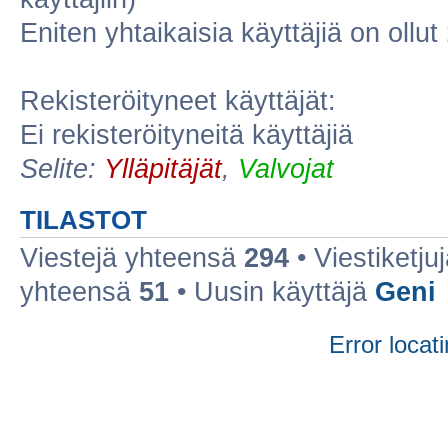
Eniten yhtaikaisia käyttäjiä on ollut
Rekisteröityneet käyttäjät:
Ei rekisteröityneitä käyttäjiä
Selite:
Ylläpitäjät
,
Valvojat
TILASTOT
Viestejä yhteensä
294
• Viestiketj
yhteensä
51
• Uusin käyttäjä
Geni
Error locati