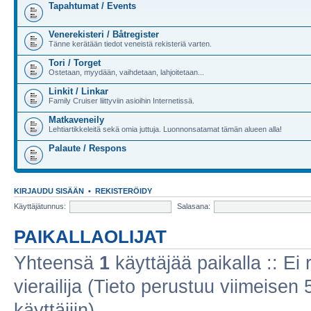
Tapahtumat / Events
Venerekisteri / Båtregister
Tänne kerätään tiedot veneistä rekisteriä varten.
Tori / Torget
Ostetaan, myydään, vaihdetaan, lahjoitetaan...
Linkit / Linkar
Family Cruiser liittyviin asioihin Internetissä.
Matkaveneily
Lehtiartikkeleitä sekä omia juttuja. Luonnonsatamat tämän alueen alla!
Palaute / Respons
KIRJAUDU SISÄÄN
•
REKISTERÖIDY
Käyttäjätunnus:
Salasana:
PAIKALLAOLIJAT
Yhteensä
1
käyttäjää paikalla :: Ei r
vierailija (Tieto perustuu viimeisen 5
käyttäjiin)